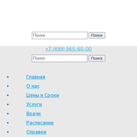
УЗИ исследования на аппарате
Philips EPIQ Elite
Главная
УЗИ исследования на аппарате Philips EPIQ Elite
+7 (499) 965-60-00
Главная
О нас
Цены и Сроки
Услуги
Качественное медицинское оборудование – основа успешных
Врачи
диагностических исследований. Приобретение консультативно-
Расписание
диагностическим центром № 6 г. Москвы самой современной
Справки
универсальной ультразвуковой системы экспертного класса