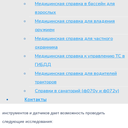
Медицинская справка в бассейн для
Philips EPIQ Elite позволяет нам значительно улучшить
взрослых
диагностику заболеваний. Новая аппаратура экспертного класса
Медицинская справка для владения
позволяет увидеть в деталях изменения, которые невозможно
оружием
увидеть на обычных аппаратах УЗИ.
Медицинская справка для частного
Лечащий врач получает детальное
охранника
полноценное заключение, позволяющее
Медицинская справка к управлению ТС в
ему поставить окончательный диагноз.
ГИБДД
Медицинская справка для водителей
Диагностические возможности аппарата
тракторов
Philips EPIQ Elite
Справки в санаторий (ф070у и ф072у)
Контакты
Широкий спектр настраиваемых на определенную задачу
инструментов и датчиков дает возможность проводить
следующие исследования: