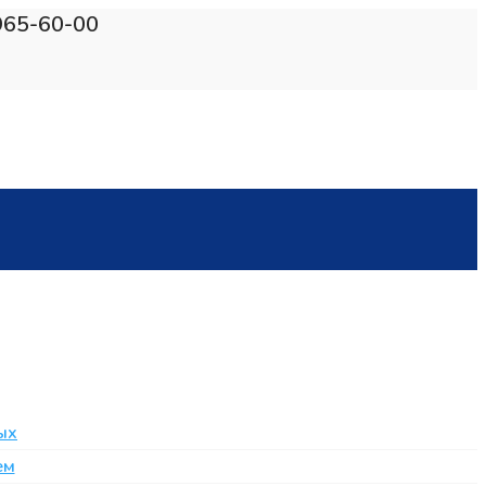
965-60-00
ых
ем