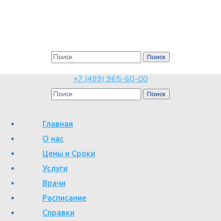
Дерматолог
Главная
Услуги
Дерматолог
+7 (499) 965-60-00
Главная
О нас
Цены и Сроки
Описание отделения
Услуги
Врачи
Расписание
Своевременное посещение этого специалиста поможет выявить
Справки
и правильно пролечить серьезную патологию.