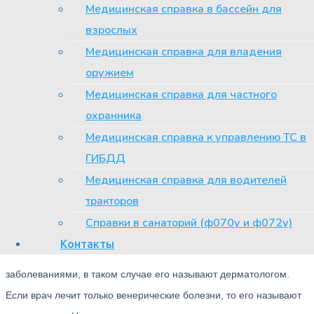
Медицинская справка в бассейн для
В московском клинико-диагностическом
взрослых
центре прием ведут опытные
Медицинская справка для владения
дерматовенерологи. Они смогут помочь
пациенту в любой ситуации.
оружием
Медицинская справка для частного
охранника
Что за врач – дерматовенеролог
Медицинская справка к управлению ТС в
ГИБДД
Это врач, имеющий подготовку и сертификат по специальности
Медицинская справка для водителей
«Дерматовенерология». Он занимается выявлением, лечением
тракторов
и реабилитацией больных с заболеваниями кожи и ее придатков
Справки в санаторий (ф070у и ф072у)
(волос, ногтей), а также половых инфекций. Иногда такой
Контакты
специалист ведет прием больных только с кожными
заболеваниями, в таком случае его называют дерматологом.
Если врач лечит только венерические болезни, то его называют