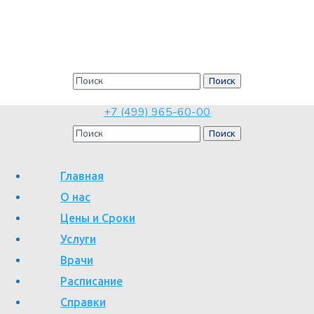
Трубное бесплодие – диагностика
и лечение
Главная
Трубное бесплодие – диагностика и лечение
+7 (499) 965-60-00
Главная
О нас
Цены и Сроки
Услуги
Одной из самых актуальных проблем в гинекологии является
Врачи
бесплодие. Особенно часто оно развивается при нарушении
Расписание
проходимости маточных труб. Лечение такой патологии требует
Справки
предварительного тщательного обследования в хорошо