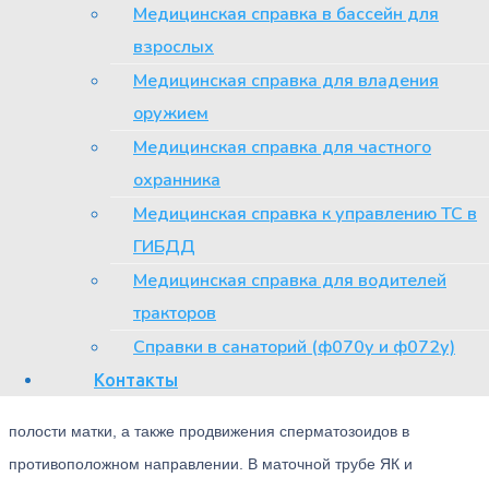
Медицинская справка в бассейн для
оснащенной клинике.
взрослых
В Москве обследование и лечение по
Медицинская справка для владения
поводу трубного бесплодия можно
оружием
пройти в Клинико-диагностическом
Медицинская справка для частного
центре № 6.
охранника
Медицинская справка к управлению ТС в
Строение и функции фаллопиевых труб
ГИБДД
Медицинская справка для водителей
Маточные или фаллопиевы трубы – это трубки длиной 10-12 см,
тракторов
соединяющие полость матки с брюшной полостью в области
Справки в санаторий (ф070у и ф072у)
яичников. Основная функция маточной трубы – обеспечение
Контакты
продвижения и питания яйцеклетки (ЯК) по направлению к
полости матки, а также продвижения сперматозоидов в
противоположном направлении. В маточной трубе ЯК и