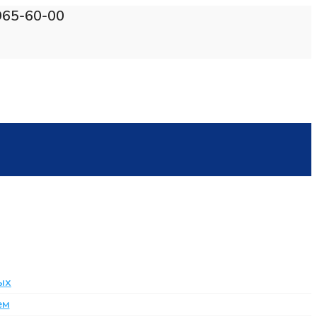
965-60-00
ых
ем