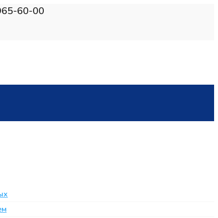
965-60-00
ых
ем