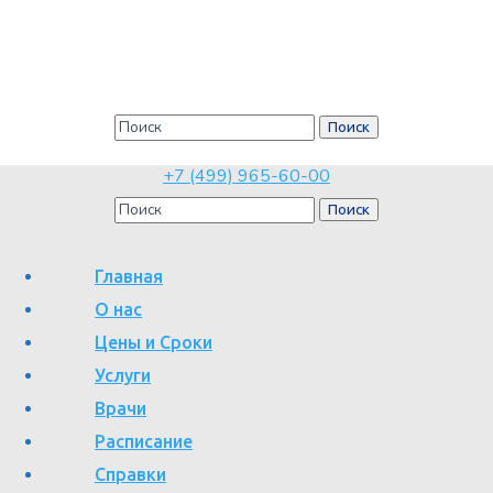
Синдром запястного канала
Главная
Синдром запястного канала
+7 (499) 965-60-00
Главная
О нас
Цены и Сроки
Услуги
Синдром запястного канала
– это состояние, обусловленное
Врачи
сдавлением срединного нерва в карпальном (запястном) канале
Расписание
под поперечной связкой запястья. Это наиболее
Справки
распространенная патология среди всех туннельных синдромов.