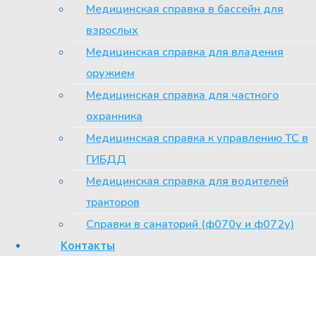
Медицинская справка в бассейн для
При этом заболевание чаще встречается у женщин, чем у
взрослых
мужчин, ввиду более узкого карпального канала.
Медицинская справка для владения
оружием
Медицинская справка для частного
охранника
Медицинская справка к управлению ТС в
ГИБДД
Медицинская справка для водителей
тракторов
Справки в санаторий (ф070у и ф072у)
Контакты