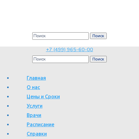
Причины, симптомы и лечение
ишемической болезни сердца
Главная
Причины, симптомы и лечение ишемической
болезни сердца
+7 (499) 965-60-00
Главная
О нас
Цены и Сроки
Услуги
Сердечные болезни – основная причина смертности населения
Врачи
цивилизованных стран. Поэтому так важно своевременное
Расписание
выявление этой патологии.
В Москве обратиться за
Справки
медицинской помощью можно к кардиологу