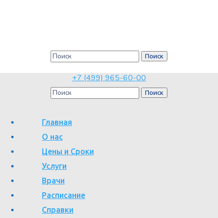
Дорсопатии – причины,
диагностика, лечение
Главная
Дорсопатии – причины, диагностика, лечение
+7 (499) 965-60-00
Главная
О нас
Цены и Сроки
Услуги
Боли в спине различного характера и происхождения более 20
Врачи
лет назад были объединены в единую группу под названием
Расписание
«дорсопатии». Существуют рекомендации специалистов при
Справки
появлении регулярно появляющейся болезненности в спине