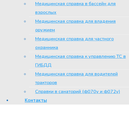
Медицинская справка в бассейн для
сразу обращаться к неврологу для того, чтобы избежать
взрослых
серьезных осложнений.
В Москве квалифицированную
Медицинская справка для владения
неврологическую помощь можно получить в
оружием
Консультативно-диагностическом центре № 6.
Медицинская справка для частного
охранника
Медицинская справка к управлению ТС в
ГИБДД
Медицинская справка для водителей
тракторов
Справки в санаторий (ф070у и ф072у)
Контакты